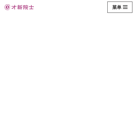
菜单
跳
至
正
文