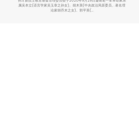
孙才新院士教育基金管理委员会于2020年9月29日邀请老一辈革命家亲
属吴本立(语言学家吴玉章之孙女)、胡木英(中央政治局原委员、著名理
论家胡乔木之女)、郭平英(…
ı 《初心 中国工程院院士孙才新》
初心｜编者序
2025年12月25日
《初心》
初心｜序言：知遇才新友
2025年12月25日
《初心》
《初心——中国工程院院士孙才新》
2025年12月25日
《初心》
ı 专题报道