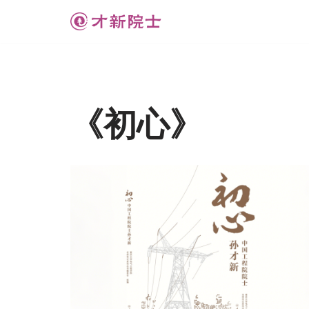
跳
至
正
文
《初心》