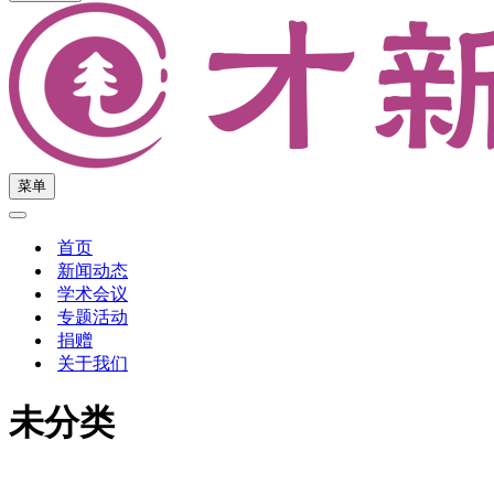
菜单
导
导
航
航
菜
首页
菜
单
新闻动态
单
学术会议
专题活动
捐赠
关于我们
未分类