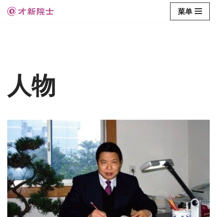
菜单
跳
至
正
文
人物